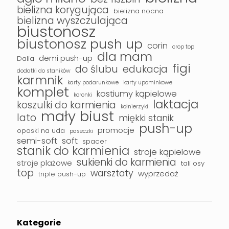
bielizna korygująca
bielizna nocna
bielizna wyszczulająca
biustonosz
biustonosz push up
corin
crop top
dla mam
demi push-up
Dalia
figi
do ślubu
edukacja
dodatki do staników
karmnik
karty podarunkowe
karty upominkowe
komplet
kostiumy kąpielowe
koronki
laktacja
koszulki do karmienia
kołnierzyki
mały biust
lato
miękki stanik
push-up
promocje
opaski na uda
paseczki
semi-soft
soft
spacer
stanik do karmienia
stroje kąpielowe
sukienki do karmienia
stroje plażowe
tali osy
top
warsztaty
wyprzedaż
triple push-up
Kategorie