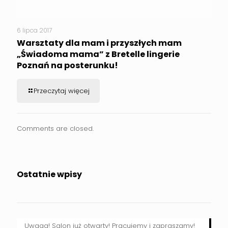
6 lipca 2017
Warsztaty dla mam i przyszłych mam
„Świadoma mama” z Bretelle lingerie
Poznań na posterunku!
Przeczytaj więcej
Comments are closed.
Ostatnie wpisy
Uwaga! Salon już otwarty! Pracujemy i zapraszamy!