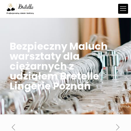
Bezpieczny Maluch
warsztaty dla
ciężarnych z
udziałem Bretelle
Lingerie Poznań