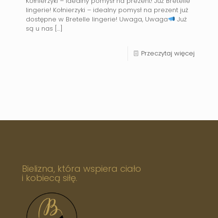
Kołnierzyki – idealny pomysł na prezent! Już Bretelle
lingerie! Kołnierzyki – idealny pomysł na prezent już
dostępne w Bretelle lingerie! Uwaga, Uwaga
Już
są u nas
[…]
Przeczytaj więcej
Bielizna, która wspiera ciało
i kobiecą siłę.