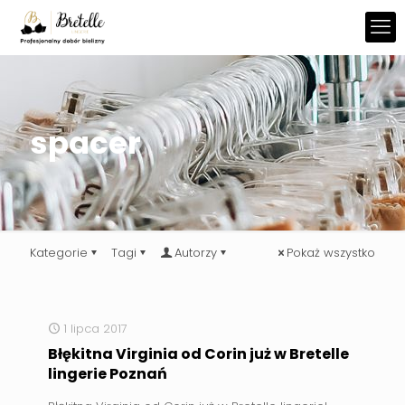
spacer
Kategorie
Tagi
Autorzy
Pokaż wszystko
1 lipca 2017
Błękitna Virginia od Corin już w Bretelle
lingerie Poznań