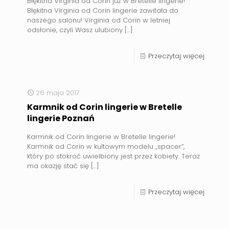
Błękitna Virginia od Corin już w Bretelle lingerie!
Błękitna Virginia od Corin lingerie zawitała do
naszego salonu! Virginia od Corin w letniej
odsłonie, czyli Wasz ulubiony
[…]
Przeczytaj więcej
26 maja 2017
Karmnik od Corin lingerie w Bretelle
lingerie Poznań
Karmnik od Corin lingerie w Bretelle lingerie!
Karmnik od Corin w kultowym modelu „spacer”,
który po stokroć uwielbiony jest przez kobiety. Teraz
ma okazję stać się
[…]
Przeczytaj więcej