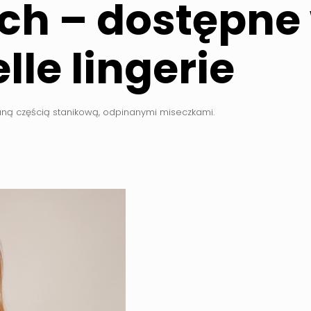
ch – dostępne
lle lingerie
ną częścią stanikową, odpinanymi miseczkami.