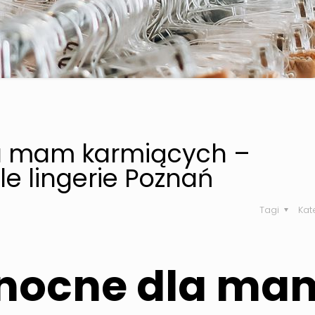
la mam karmiących –
le lingerie Poznań
Tagi
Kat
 nocne dla ma