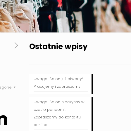
Ostatnie wpisy
Uwaga! Salon już otwarty!
Pracujemy i zapraszamy!
egorie
Uwaga! Salon nieczynny w
m
czasie pandemi!
Zapraszamy do kontaktu
on-line!