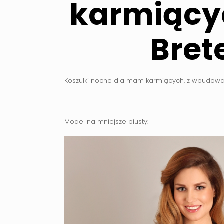
karmiący
Brete
Koszulki nocne dla mam karmiących, z wbudowa
Model na mniejsze biusty: