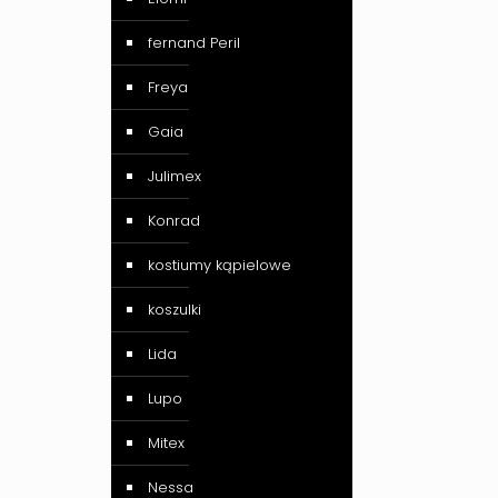
fernand Peril
Freya
Gaia
Julimex
Konrad
kostiumy kąpielowe
koszulki
Lida
Lupo
Mitex
Nessa