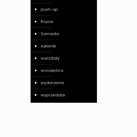
push-up
Royce
Samanta
sukienki
warsztaty
wonderbra
wydarzenia
wyprzedaże