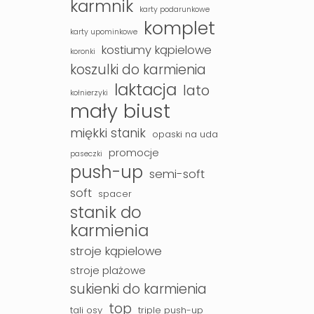
karmnik
karty podarunkowe
komplet
karty upominkowe
kostiumy kąpielowe
koronki
koszulki do karmienia
laktacja
lato
kołnierzyki
mały biust
miękki stanik
opaski na uda
promocje
paseczki
push-up
semi-soft
soft
spacer
stanik do
karmienia
stroje kąpielowe
stroje plażowe
sukienki do karmienia
top
tali osy
triple push-up