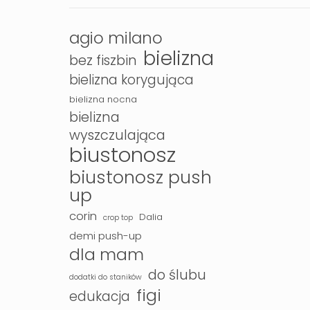
agio milano
bielizna
bez fiszbin
bielizna korygująca
bielizna nocna
bielizna
wyszczulająca
biustonosz
biustonosz push
up
corin
Dalia
crop top
demi push-up
dla mam
do ślubu
dodatki do staników
figi
edukacja