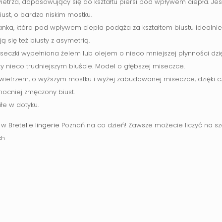
etrza, dopasowujący się do kształtu piersi pod wpływem ciepła. Jes
ust, o bardzo niskim mostku.
ianka, która pod wpływem ciepła podąża za kształtem biustu idealnie
 się też biusty z asymetrią.
iseczki wypełniona żelem lub olejem o nieco mniejszej płynności dzi
zy nieco trudniejszym biuście. Model o głębszej miseczce.
owietrzem, o wyższym mostku i wyżej zabudowanej miseczce, dzięki 
ocniej zmęczony biust.
iłe w dotyku.
t w
Bretelle lingerie
Poznań na co dzień! Zawsze możecie liczyć na s
h.