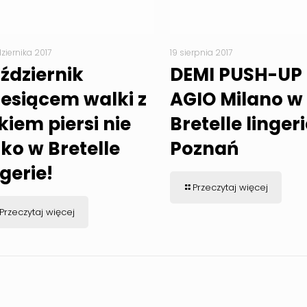
dziernika 2017
19 sierpnia 2017
ździernik
DEMI PUSH-UP
esiącem walki z
AGIO Milano w
kiem piersi nie
Bretelle linger
lko w Bretelle
Poznań
ngerie!
Przeczytaj więcej
Przeczytaj więcej