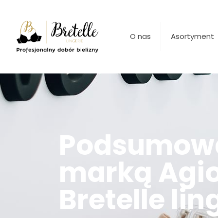
O nas
Asortyment
Podsumowa
marką Agio
Bretelle li