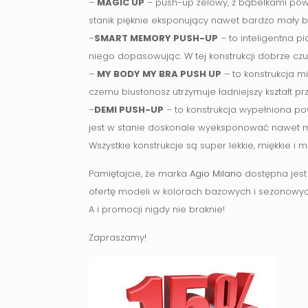
–
MAGIC UP
– push-up żelowy, z bąbelkami powi
stanik pięknie eksponujący nawet bardzo mały bi
–
SMART MEMORY PUSH-UP
– to inteligentna p
niego dopasowując. W tej konstrukcji dobrze czują
–
MY BODY MY BRA PUSH UP
– to konstrukcja m
czemu biustonosz utrzymuje ładniejszy kształt pr
–
DEMI PUSH-UP
– to konstrukcja wypełniona p
jest w stanie doskonale wyeksponować nawet m
Wszystkie konstrukcje są super lekkie, miękkie i m
Pamiętajcie, że marka
Agio Milano
dostępna jes
ofertę modeli w kolorach bazowych i sezonowyc
A i promocji nigdy nie braknie!
Zapraszamy!