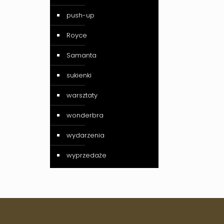
push-up
Royce
Samanta
sukienki
warsztaty
wonderbra
wydarzenia
wyprzedaże