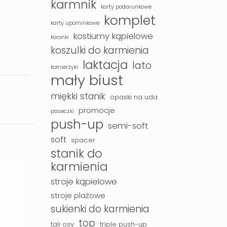
karmnik
karty podarunkowe
komplet
karty upominkowe
kostiumy kąpielowe
koronki
koszulki do karmienia
laktacja
lato
kołnierzyki
mały biust
miękki stanik
opaski na uda
promocje
paseczki
push-up
semi-soft
soft
spacer
stanik do
karmienia
stroje kąpielowe
stroje plażowe
sukienki do karmienia
top
tali osy
triple push-up