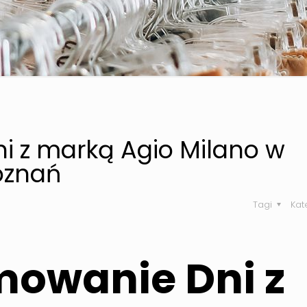
 z marką Agio Milano w
Poznań
Tagi
Kat
owanie Dni z