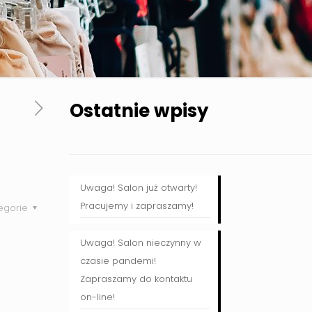
Ostatnie wpisy
Uwaga! Salon już otwarty!
Pracujemy i zapraszamy!
egorie
Uwaga! Salon nieczynny w
czasie pandemi!
Zapraszamy do kontaktu
on-line!