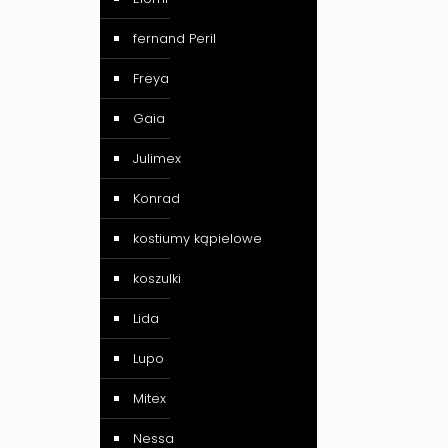
fernand Peril
Freya
Gaia
Julimex
Konrad
kostiumy kąpielowe
koszulki
Lida
Lupo
Mitex
Nessa