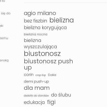
t to
agio milano
 się do
bielizna
bez fiszbin
ęki
bielizna korygująca
bielizna nocna
czemu
bielizna
wyszczulająca
biustonosz
biustonosz push
zeroką
up
corin
Dalia
crop top
demi push-up
dla mam
do ślubu
dodatki do staników
figi
edukacja