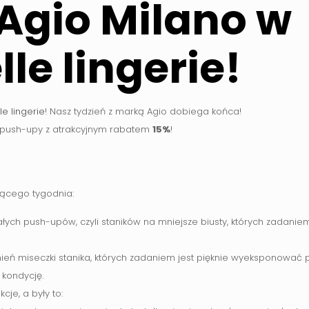
Agio Milano w
lle lingerie!
le lingerie
! Nasz tydzień z marką Agio dobiega końca!
 push-upy z atrakcyjnym rabatem
15%
!
ącego tygodnia:
ałych push-upów, czyli staników na mniejsze biusty, których zadaniem
łnień miseczki stanika, których zadaniem jest pięknie wyeksponować 
 kondycję.
je, a były to: