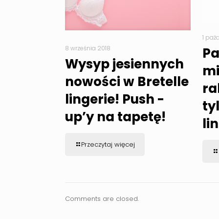
1 paź
8 września 2018
Pa
Wysyp jesiennych
mi
nowości w Bretelle
ra
lingerie! Push -
ty
up’y na tapetę!
li
Przeczytaj więcej
Comments are closed.