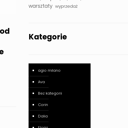
warsztaty
wyprzedaż
 od
Kategorie
ie
agio milano
Ava
Bez kategorii
Corin
Dalia
Elomi