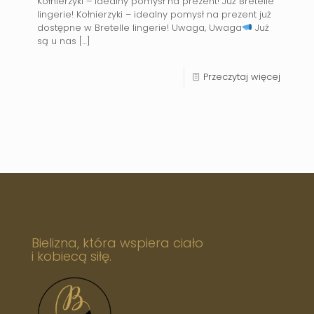
Kołnierzyki – idealny pomysł na prezent! Już Bretelle
lingerie! Kołnierzyki – idealny pomysł na prezent już
dostępne w Bretelle lingerie! Uwaga, Uwaga
Już
są u nas
[…]
Przeczytaj więcej
Bielizna, która wspiera ciało
i kobiecą siłę.